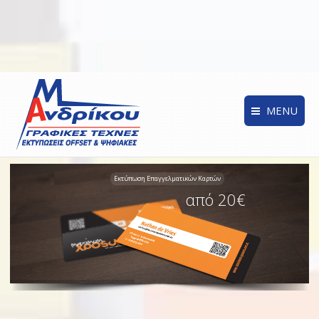
MENU
Eκτύπωση Επαγγελματικών Καρτών
από 20€