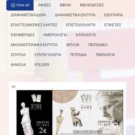
View all
ΑΦΙΣΕΣ
ΒΙΒΛΙΑ
ΒΙΒΛΙΟΔΕΣΙΕΣ
ΔΙΑΦΗΜΙΣΤΙΚΑ ΔΩΡΑ
ΔΙΑΦΗΜΙΣΤΙΚΑ ΕΝΤΥΠΑ
ΕΙΣΗΤΗΡΙΑ
ΕΠΑΓΓΕΛΜΑΤΙΚΕΣ ΚΑΡΤΕΣ
ΕΠΙΣΤΟΛΟΧΑΡΤΑ
ΕΤΙΚΕΤΕΣ
ΕΦΗΜΕΡΙΔΕΣ
ΗΜΕΡΟΛΟΓΙΑ
ΚΑΤΑΛΟΓΟΙ
ΜΗΧΑΝΟΓΡΑΦΙΚΑ ΕΝΤΥΠΑ
ΜΠΛΟΚ
ΠΕΡΙΟΔΙΚΑ
ΣΟΥΠΛΑ
ΣΥΝΤΑΓΟΛΟΓΙΑ
ΤΕΤΡΑΔΙΑ
ΤΙΜΟΛΟΓΙΑ
ΦΑΚΕΛΑ
FOLDER